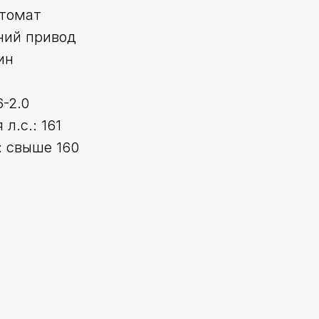
втомат
ний привод
ин
6-2.0
л.с.: 161
 свыше 160