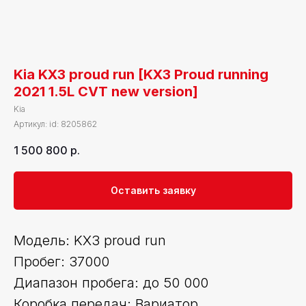
Kia KX3 proud run [KX3 Proud running
2021 1.5L CVT new version]
Kia
Артикул:
id: 8205862
1 500 800
р.
Оставить заявку
Модель: KX3 proud run
Пробег: 37000
Диапазон пробега: до 50 000
Коробка передач: Вариатор