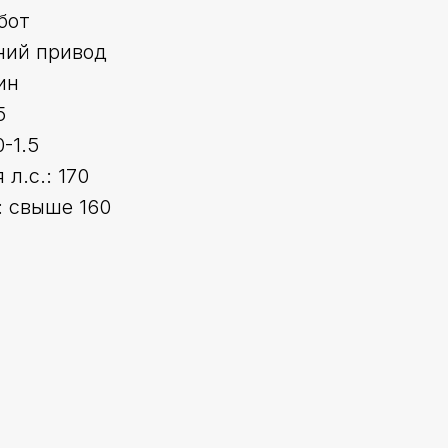
бот
ний привод
ин
5
-1.5
л.с.: 170
 свыше 160