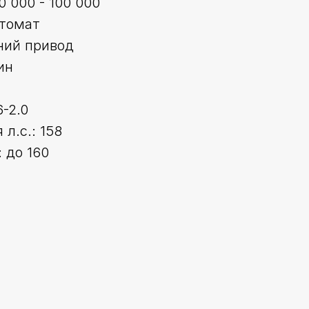
0 000 - 100 000
втомат
ний привод
ин
6-2.0
л.с.: 158
 до 160