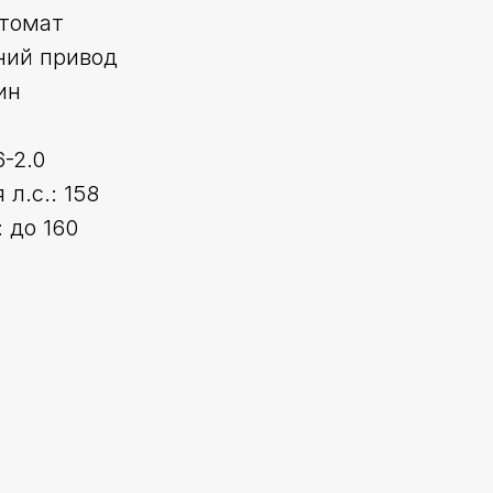
втомат
ний привод
ин
6-2.0
л.с.: 158
 до 160