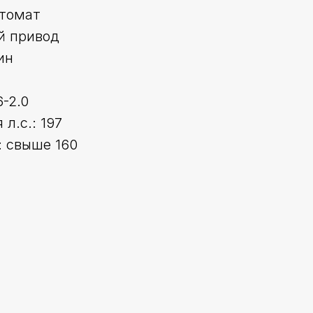
втомат
й привод
ин
6-2.0
л.с.: 197
 свыше 160