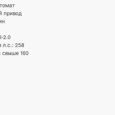
втомат
й привод
ин
6-2.0
л.с.: 258
 свыше 160