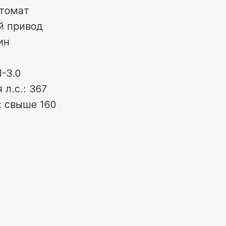
втомат
й привод
ин
1-3.0
л.с.: 367
 свыше 160