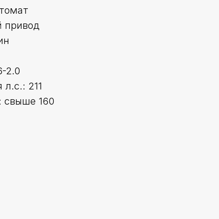
втомат
й привод
ин
6-2.0
л.с.: 211
 свыше 160