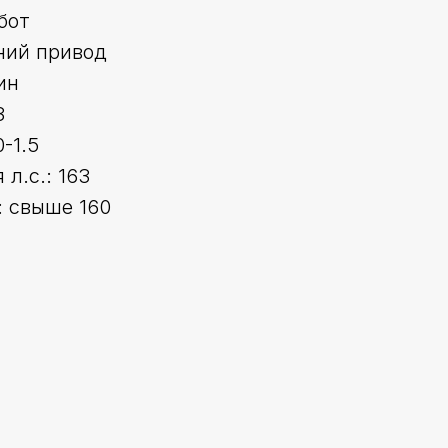
бот
ний привод
ин
3
-1.5
л.с.: 163
 свыше 160