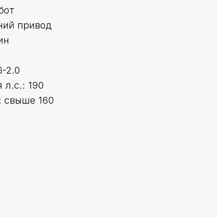
бот
ний привод
ин
6-2.0
л.с.: 190
 свыше 160