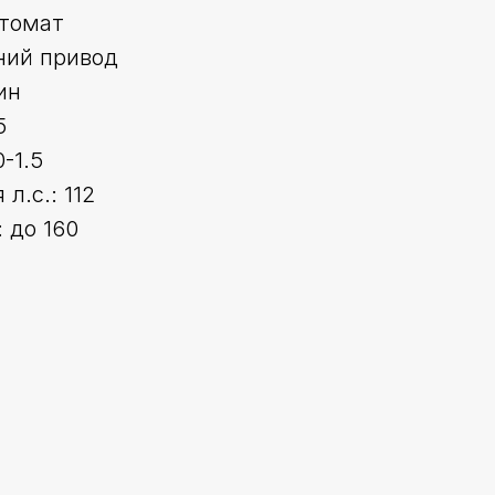
втомат
ний привод
ин
5
-1.5
л.с.: 112
 до 160