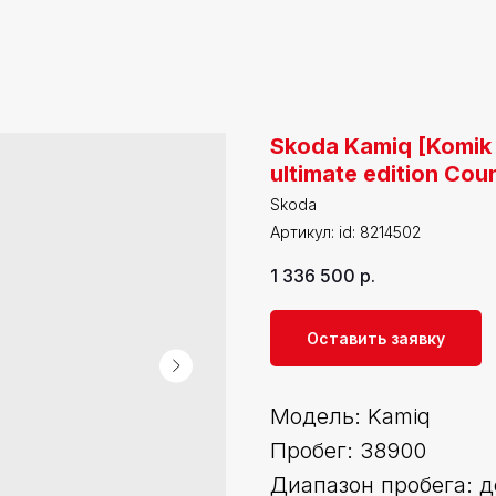
Skoda Kamiq [Komik 
ultimate edition Coun
Skoda
Артикул:
id: 8214502
1 336 500
р.
Оставить заявку
Модель: Kamiq
Пробег: 38900
Диапазон пробега: д