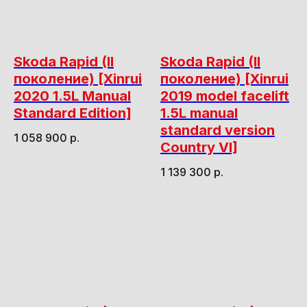
Skoda Rapid (II
Skoda Rapid (II
поколение) [Xinrui
поколение) [Xinrui
2020 1.5L Manual
2019 model facelift
Standard Edition]
1.5L manual
standard version
1 058 900
р.
Country VI]
1 139 300
р.