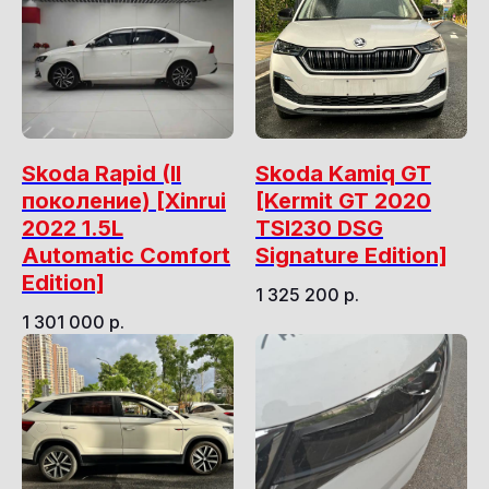
Skoda Rapid (II
Skoda Kamiq GT
поколение) [Xinrui
[Kermit GT 2020
2022 1.5L
TSI230 DSG
Automatic Comfort
Signature Edition]
Edition]
1 325 200
р.
1 301 000
р.