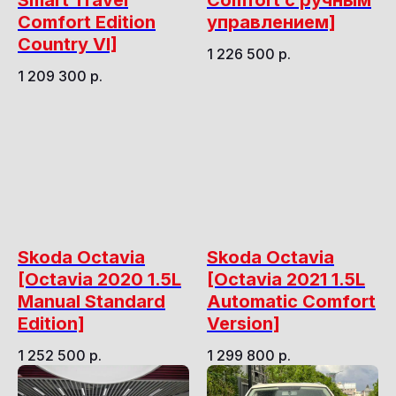
Smart Travel
Comfort с ручным
Comfort Edition
управлением]
Country VI]
1 226 500
р.
1 209 300
р.
Skoda Octavia
Skoda Octavia
[Octavia 2020 1.5L
[Octavia 2021 1.5L
Manual Standard
Automatic Comfort
Edition]
Version]
1 252 500
р.
1 299 800
р.