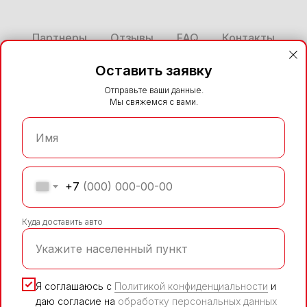
Партнеры
Отзывы
FAQ
Контакты
Блог
Каталог
Стать представителем
Оставить заявку
Отправьте ваши данные.
Политика конфиденциальности
Мы свяжемся с вами.
Согласие на обработку персональных данных
ООО "ФЦ ДВ" ИНН 2721247199
Имя
НАВЕРХ
+7
Куда доставить авто
Данный интернет-сайт носит исключительно
Укажите населенный пункт
информационный характер и ни при каких условиях
не является публичной офертой, определяемой
Я соглашаюсь с
Политикой конфиденциальности
и
положениями статьи 437 Гражданского кодекса
Российской Федерации. Для получения подробной
даю согласие на
обработку персональных данных