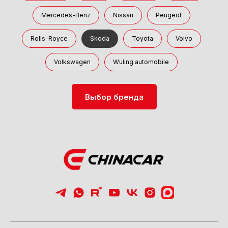
Mercedes-Benz
Nissan
Peugeot
Rolls-Royce
Skoda
Toyota
Volvo
Volkswagen
Wuling automobile
Выбор бренда