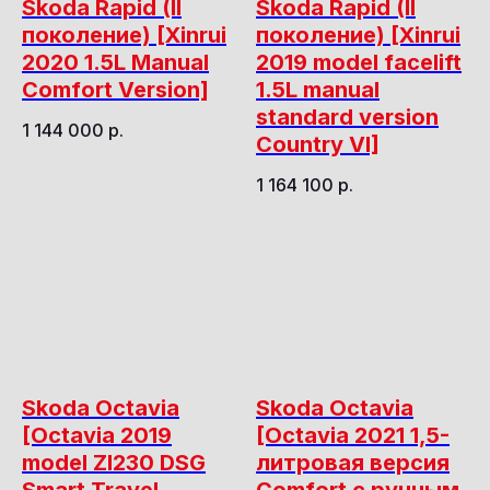
Skoda Rapid (II
Skoda Rapid (II
поколение) [Xinrui
поколение) [Xinrui
2020 1.5L Manual
2019 model facelift
Comfort Version]
1.5L manual
standard version
1 144 000
р.
Country VI]
1 164 100
р.
Skoda Octavia
Skoda Octavia
[Octavia 2019
[Octavia 2021 1,5-
model ZI230 DSG
литровая версия