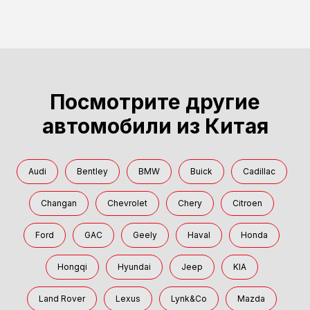
Посмотрите другие
автомобили из Китая
Audi
Bentley
BMW
Buick
Cadillac
Changan
Chevrolet
Chery
Citroen
Ford
GAC
Geely
Haval
Honda
Hongqi
Hyundai
Jeep
KIA
Land Rover
Lexus
Lynk&Co
Mazda