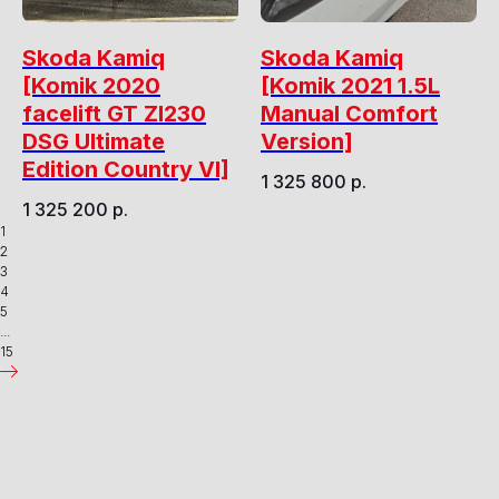
Skoda Kamiq
Skoda Kamiq
[Komik 2020
[Komik 2021 1.5L
facelift GT ZI230
Manual Comfort
DSG Ultimate
Version]
Edition Country VI]
1 325 800
р.
1 325 200
р.
1
2
3
4
5
...
15