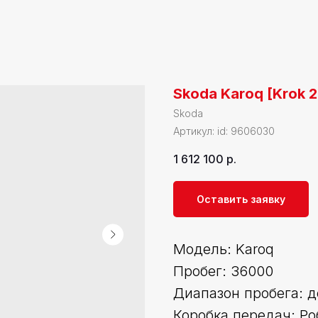
Skoda Karoq [Krok 2
Skoda
Артикул:
id: 9606030
1 612 100
р.
Оставить заявку
Модель: Karoq
Пробег: 36000
Диапазон пробега: д
Коробка передач: Ро