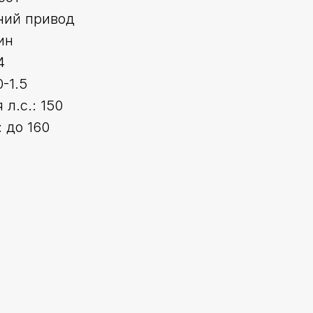
ний привод
ин
4
-1.5
л.с.: 150
 до 160