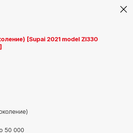
околение) [Supai 2021 model ZI330
]
поколение)
о 50 000