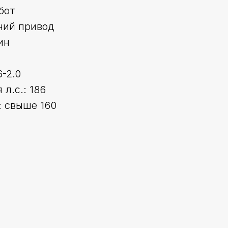
бот
ний привод
ин
6-2.0
л.с.: 186
 свыше 160