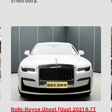
51 950 000
р.
Rolls-Royce Ghost [Gust 2021 6.7T