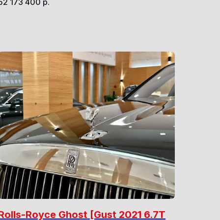
52 173 400
р.
Rolls-Royce Ghost [Gust 2021 6.7T