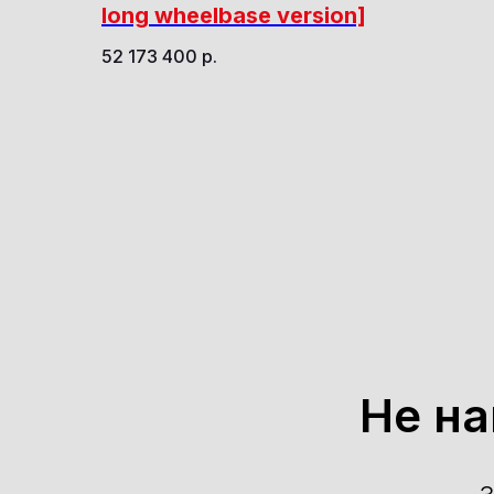
long wheelbase version]
52 173 400
р.
Не н