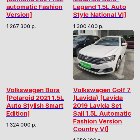
automatic Fashion
Legend 1.5L Auto
Version]
Style National VI]
1 267 300
р.
1 300 400
р.
Volkswagen Bora
Volkswagen Golf 7
[Polaroid 2021 1.5L
(Lavida) [Lavida
Auto Stylish Smart
2019 Lavida Set
Edition]
Sail 1.5L Automatic
Fashion Version
1 324 000
р.
Country VI]