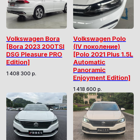
Volkswagen Bora
Volkswagen Polo
[Bora 2023 200TSI
(IV поколение)
DSG Pleasure PRO
[Polo 2021 Plus 1.5L
Edition]
Automatic
Panoramic
1 408 300
р.
Enjoyment Edition]
1 418 600
р.