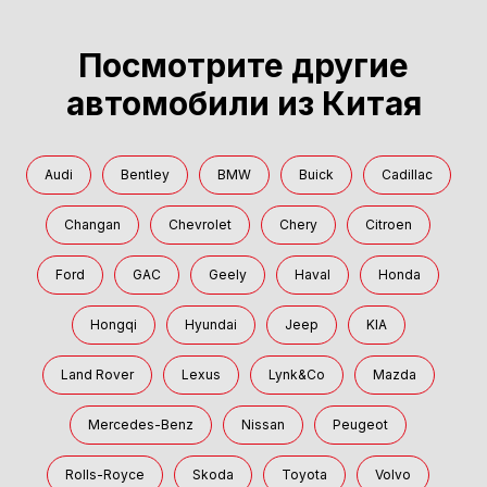
Посмотрите другие
автомобили из Китая
Audi
Bentley
BMW
Buick
Cadillac
Changan
Chevrolet
Chery
Citroen
Ford
GAC
Geely
Haval
Honda
Hongqi
Hyundai
Jeep
KIA
Land Rover
Lexus
Lynk&Co
Mazda
Mercedes-Benz
Nissan
Peugeot
Rolls-Royce
Skoda
Toyota
Volvo