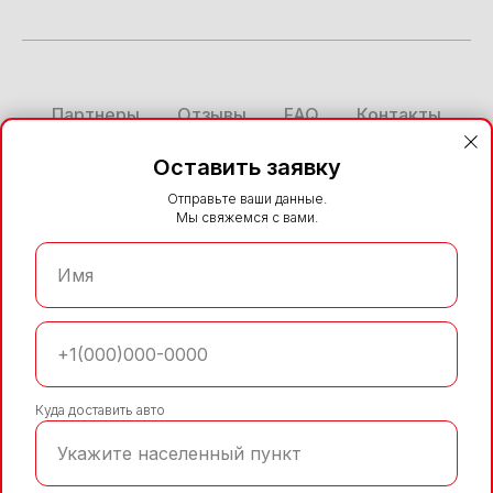
Партнеры
Отзывы
FAQ
Контакты
Блог
Каталог
Стать представителем
Оставить заявку
Отправьте ваши данные.
Политика конфиденциальности
Мы свяжемся с вами.
Согласие на обработку персональных данных
ООО "ФЦ ДВ" ИНН 2721247199
Имя
НАВЕРХ
+1(000)000-0000
Куда доставить авто
Данный интернет-сайт носит исключительно
Укажите населенный пункт
информационный характер и ни при каких условиях
не является публичной офертой, определяемой