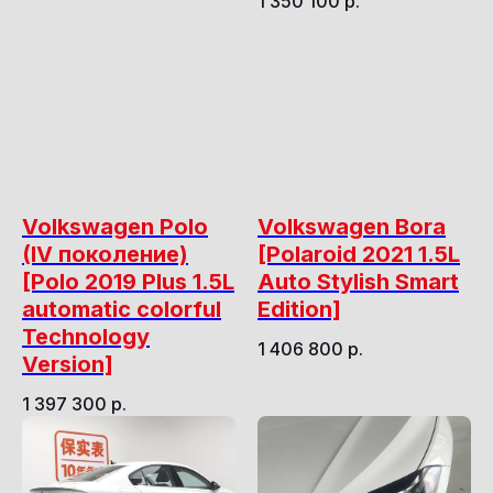
1 350 100
р.
Volkswagen Polo
Volkswagen Bora
(IV поколение)
[Polaroid 2021 1.5L
[Polo 2019 Plus 1.5L
Auto Stylish Smart
automatic colorful
Edition]
Technology
1 406 800
р.
Version]
1 397 300
р.